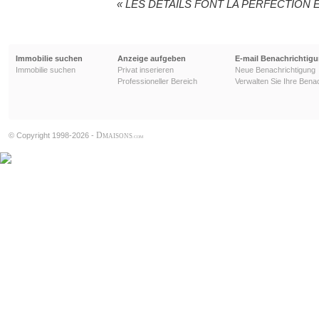
« LES DÉTAILS FONT LA PERFECTION E
Immobilie suchen
Anzeige aufgeben
E-mail Benachrichtig
Immobilie suchen
Privat inserieren
Neue Benachrichtigung
Professioneller Bereich
Verwalten Sie Ihre Bena
D
© Copyright 1998-2026 -
MAISONS
.COM