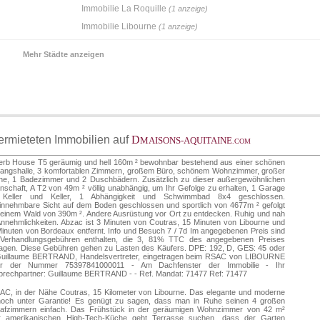
Immobilie La Roquille
(1 anzeige)
Immobilie Libourne
(1 anzeige)
Mehr Städte anzeigen
vermieteten Immobilien auf
D
MAISONS-AQUITAINE
.COM
erb House T5 geräumig und hell 160m ² bewohnbar bestehend aus einer schönen
gangshalle, 3 komfortablen Zimmern, großem Büro, schönem Wohnzimmer, großer
he, 1 Badezimmer und 2 Duschbädern. Zusätzlich zu dieser außergewöhnlichen
nschaft, A T2 von 49m ² völlig unabhängig, um Ihr Gefolge zu erhalten, 1 Garage
 Keller und Keller, 1 Abhängigkeit und Schwimmbad 8x4 geschlossen.
innehmbare Sicht auf dem Boden geschlossen und sportlich von 4677m ² gefolgt
einem Wald von 390m ². Andere Ausrüstung vor Ort zu entdecken. Ruhig und nah
nnehmlichkeiten. Abzac ist 3 Minuten von Coutras, 15 Minuten von Libourne und
inuten von Bordeaux entfernt. Info und Besuch 7 / 7d Im angegebenen Preis sind
 Verhandlungsgebühren enthalten, die 3, 81% TTC des angegebenen Preises
ragen. Diese Gebühren gehen zu Lasten des Käufers. DPE: 192, D, GES: 45 oder
Guillaume BERTRAND, Handelsvertreter, eingetragen beim RSAC von LIBOURNE
er der Nummer 75397841000011 - Am Dachfenster der Immobilie - Ihr
prechpartner: Guillaume BERTRAND - - Ref. Mandat: 71477 Ref: 71477
AC, in der Nähe Coutras, 15 Kilometer von Libourne. Das elegante und moderne
 noch unter Garantie! Es genügt zu sagen, dass man in Ruhe seinen 4 großen
lafzimmern einfach. Das Frühstück in der geräumigen Wohnzimmer von 42 m²
r amerikanischen High-Tech-Küche geht Terrasse suchen, dass der Garten