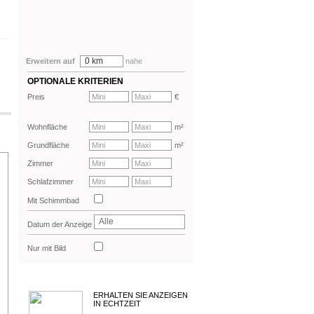
0 km
Erweitern auf
nahe
OPTIONALE KRITERIEN
Preis
€
Wohnfläche
m²
Grundfläche
m²
Zimmer
Schlafzimmer
Mit Schimmbad
Alle
Datum der Anzeige
Nur mit Bild
ERHALTEN SIE ANZEIGEN
IN ECHTZEIT