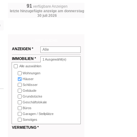
91
verfügbare Anzeigen
letzte hinzugefügte anzeige am donnerstag
30 juli 2026
n
IHRE SUCHE
ANZEIGEN *
Alle
IMMOBILIEN *
1
Ausgewählt(e)
Alle auswählen
Wohnungen
Häuser
Schlösser
Gebäude
Grundstücke
Geschäftslokale
Büros
Garagen / Stellplätze
Sonstiges
VERMIETUNG *