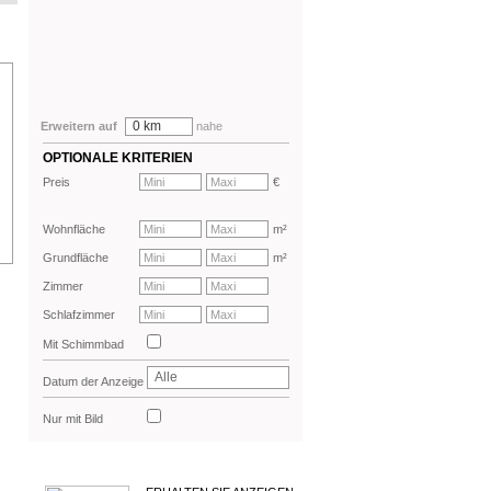
0 km
Erweitern auf
nahe
OPTIONALE KRITERIEN
Preis
€
Wohnfläche
m²
Grundfläche
m²
Zimmer
Schlafzimmer
Mit Schimmbad
Alle
Datum der Anzeige
Nur mit Bild