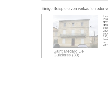
Einige Beispiele von verkauften oder 
Idea
Par
Nov
Haus
bes
ang
ang
198,
bei
der 
706
Saint Medard De
Guizieres (33)
Gironde