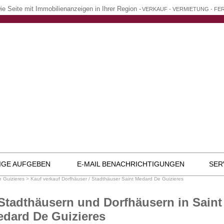
ie Seite mit Immobilienanzeigen in Ihrer Region -
VERKAUF - VERMIETUNG - F
IGE AUFGEBEN
E-MAIL BENACHRICHTIGUNGEN
SER
e Guizieres
>
Kauf verkauf Dorfhäuser / Stadthäuser Saint Medard De Guizieres
Stadthäusern und Dorfhäusern in Saint
dard De Guizieres