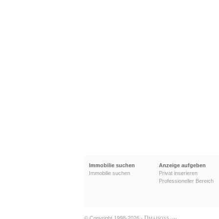
Immobilie suchen
Anzeige aufgeben
Immobilie suchen
Privat inserieren
Professioneller Bereich
D
© Copyright 1998-2026 -
MAISONS