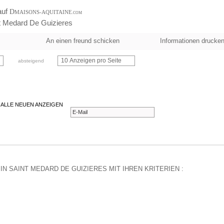
auf
D
MAISONS-AQUITAINE
.COM
t Medard De Guizieres
An einen freund schicken
Informationen drucke
10 Anzeigen pro Seite
absteigend
 ALLE NEUEN ANZEIGEN
N SAINT MEDARD DE GUIZIERES MIT IHREN KRITERIEN :