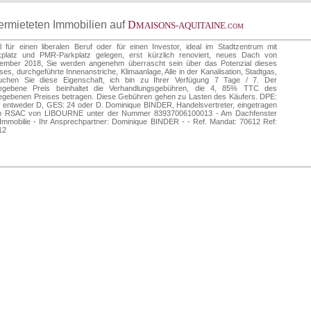
vermieteten Immobilien auf
D
MAISONS-AQUITAINE
.COM
l für einen liberalen Beruf oder für einen Investor, ideal im Stadtzentrum mit
kplatz und PMR-Parkplatz gelegen, erst kürzlich renoviert, neues Dach von
ember 2018, Sie werden angenehm überrascht sein über das Potenzial dieses
es, durchgeführte Innenanstriche, Klimaanlage, Alle in der Kanalisation, Stadtgas,
uchen Sie diese Eigenschaft, ich bin zu Ihrer Verfügung 7 Tage / 7. Der
egebene Preis beinhaltet die Verhandlungsgebühren, die 4, 85% TTC des
egebenen Preises betragen. Diese Gebühren gehen zu Lasten des Käufers. DPE:
 entweder D, GES: 24 oder D. Dominique BINDER, Handelsvertreter, eingetragen
m RSAC von LIBOURNE unter der Nummer 83937006100013 - Am Dachfenster
Immobilie - Ihr Ansprechpartner: Dominique BINDER - - Ref. Mandat: 70612 Ref:
12