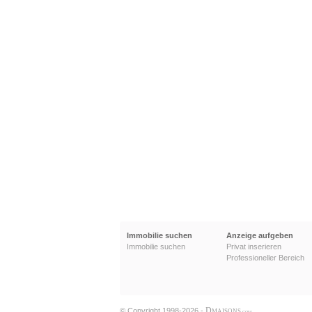
Immobilie suchen
Anzeige aufgeben
Immobilie suchen
Privat inserieren
Professioneller Bereich
D
© Copyright 1998-2026 -
MAISONS