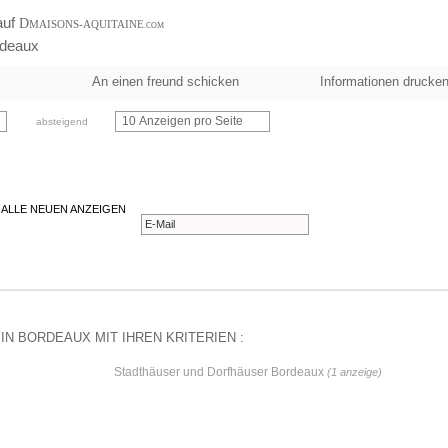
auf
D
MAISONS-AQUITAINE
.COM
rdeaux
An einen freund schicken
Informationen drucke
10 Anzeigen pro Seite
absteigend
 ALLE NEUEN ANZEIGEN
N BORDEAUX MIT IHREN KRITERIEN :
Stadthäuser und Dorfhäuser Bordeaux
(1 anzeige)