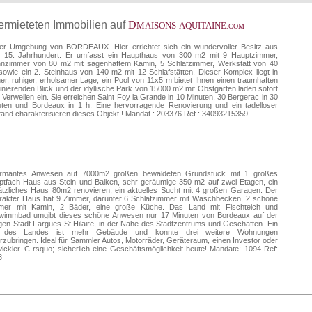
vermieteten Immobilien auf
D
MAISONS-AQUITAINE
.COM
der Umgebung von BORDEAUX. Hier errichtet sich ein wundervoller Besitz aus
 15. Jahrhundert. Er umfasst ein Haupthaus von 300 m2 mit 9 Hauptzimmer,
nzimmer von 80 m2 mit sagenhaftem Kamin, 5 Schlafzimmer, Werkstatt von 40
owie ein 2. Steinhaus von 140 m2 mit 12 Schlafstätten. Dieser Komplex liegt in
er, ruhiger, erholsamer Lage, ein Pool von 11x5 m bietet Ihnen einen traumhaften
nierenden Blick und der idyllische Park von 15000 m2 mit Obstgarten laden sofort
Verweilen ein. Sie erreichen Saint Foy la Grande in 10 Minuten, 30 Bergerac in 30
uten und Bordeaux in 1 h. Eine hervorragende Renovierung und ein tadelloser
and charakterisieren dieses Objekt ! Mandat : 203376 Ref : 34093215359
rmantes Anwesen auf 7000m2 großen bewaldeten Grundstück mit 1 großes
ptfach Haus aus Stein und Balken, sehr geräumige 350 m2 auf zwei Etagen, ein
tzliches Haus 80m2 renovieren, ein aktuelles Sucht mit 4 großen Garagen. Der
rakter Haus hat 9 Zimmer, darunter 6 Schlafzimmer mit Waschbecken, 2 schöne
mer mit Kamin, 2 Bäder, eine große Küche. Das Land mit Fischteich und
wimmbad umgibt dieses schöne Anwesen nur 17 Minuten von Bordeaux auf der
gen Stadt Fargues St Hilaire, in der Nähe des Stadtzentrums und Geschäften. Ein
l des Landes ist mehr Gebäude und konnte drei weitere Wohnungen
rzubringen. Ideal für Sammler Autos, Motorräder, Geräteraum, einen Investor oder
ickler. C-rsquo; sicherlich eine Geschäftsmöglichkeit heute! Mandate: 1094 Ref:
3