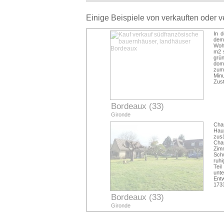
Einige Beispiele von verkauften oder 
In 
dem
Woh
m2 s
grün
domi
zum 
Min
Zust
Bordeaux (33)
Gironde
Cha
Hau
zusä
Cha
Zim
Sch
ruhi
Tei
unte
Entw
173
Bordeaux (33)
Gironde