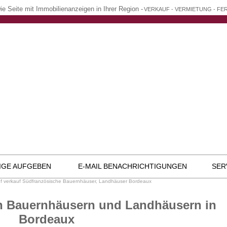
ie Seite mit Immobilienanzeigen in Ihrer Region -
VERKAUF - VERMIETUNG - F
IGE AUFGEBEN
E-MAIL BENACHRICHTIGUNGEN
SER
f verkauf Südfranzösische Bauernhäuser, Landhäuser Bordeaux
n Bauernhäusern und Landhäusern in
Bordeaux