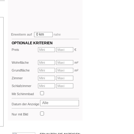
0 km
Erweitern auf
nahe
OPTIONALE KRITERIEN
Preis
€
Wohnfläche
m²
Grundfläche
m²
Zimmer
Schlafzimmer
Mit Schimmbad
Alle
Datum der Anzeige
Nur mit Bild