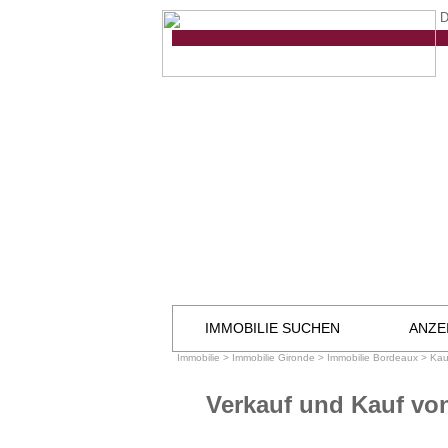
D
IMMOBILIE SUCHEN
ANZE
Immobilie
>
Immobilie Gironde
>
Immobilie Bordeaux
>
Kau
Verkauf und Kauf vo