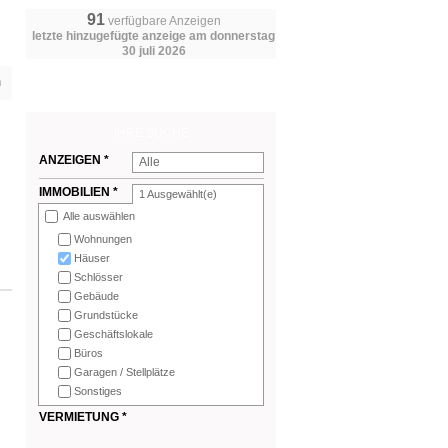
91
verfügbare Anzeigen
letzte hinzugefügte anzeige am donnerstag
30 juli 2026
n
IHRE SUCHE
ANZEIGEN *
Alle
IMMOBILIEN *
1
Ausgewählt(e)
Alle auswählen
Wohnungen
Häuser
Schlösser
Gebäude
Grundstücke
Geschäftslokale
Büros
Garagen / Stellplätze
Sonstiges
VERMIETUNG *