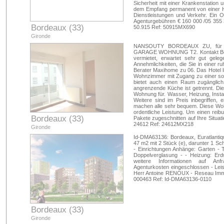
Sicherheit mit einer Krankenstation 
dem Empfang permanent von einer Ho
Dienstleistungen und Verkehr. Ein 
Agenturgebühren € 160 000 /05 355
Bordeaux (33)
50.915 Ref: 50915MX690
Gironde
NANSOUTY BORDEAUX ZU, für ve
GARAGE WOHNUNG T2. Kontakt Bera
vermietet, erwartet sehr gut gele
Annehmlichkeiten, die Sie in einer 
Berater Maxihome zu 06. Das Hotel l
Wohnzimmer mit Zugang zu einer son
bietet auch einen Raum zugängli
angrenzende Küche ist getrennt. D
Wohnung für. Wasser, Heizung, Inst
Weitere sind im Preis inbegriffen, 
machen alle sehr bequem. Diese Wohn
ordentliche Leistung. Um einen reib
Bordeaux (33)
Pakete zugeschnitten auf Ihre Situ
24612 Ref: 24612MX218
Gironde
Id-DMA63136: Bordeaux, Euratlantiq
47 m2 mit 2 Stück (e), darunter 1 Sc
- Einrichtungen Anhänge: Garten - T
Doppelverglasung - - Heizung: Erd
weitere Informationen auf Anfr
Agenturkosten eingeschlossen - Leis
Herr Antoine RENOUX - Reseau Immo-
000463 Ref: Id-DMA63136-0110
Bordeaux (33)
Gironde