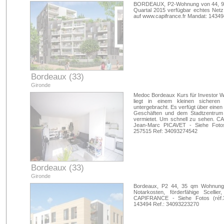
BORDEAUX, P2-Wohnung von 44, 90 m
Quartal 2015 verfügbar echtes Net
auf www.capifrance.fr Mandat: 1434
Bordeaux (33)
Gironde
Medoc Bordeaux Kurs für Investor W
liegt in einem kleinen sicheren
untergebracht. Es verfügt über einen
Geschäften und dem Stadtzentrum
vermietet. Um schnell zu sehen. CA
Jean-Marc PICAVET - Siehe Fotos 
257515 Ref: 34093274542
Bordeaux (33)
Gironde
Bordeaux, P2 44, 35 qm Wohnung m
Notarkosten, förderfähige Scelli
CAPIFRANCE - Siehe Fotos (réf.3
143494 Ref.: 34093223270