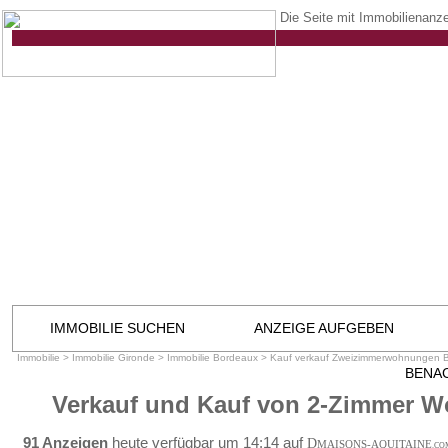
Die Seite mit Immobilienanze
IMMOBILIE SUCHEN
ANZEIGE AUFGEBEN
Immobilie
>
Immobilie Gironde
>
Immobilie Bordeaux
>
Kauf verkauf Zweizimmerwohnungen 
BENA
Verkauf und Kauf von 2-Zimmer 
91 Anzeigen
heute verfügbar um 14:14 auf
D
MAISONS-AQUITAINE
.CO