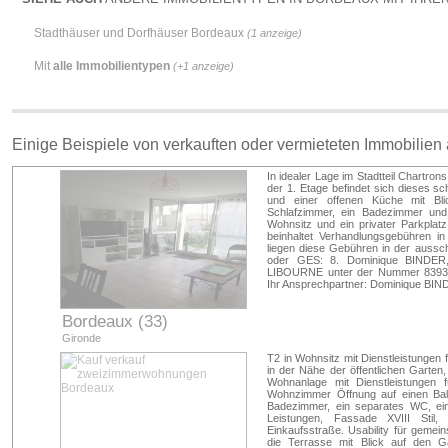
Stadthäuser und Dorfhäuser Bordeaux
(1 anzeige)
Mit
alle Immobilientypen
(+1 anzeige)
Einige Beispiele von verkauften oder vermieteten Immobilien
In idealer Lage im Stadtteil Chartro
der 1. Etage befindet sich dieses 
und einer offenen Küche mit Bli
Schlafzimmer, ein Badezimmer und
Wohnsitz und ein privater Parkplat
beinhaltet Verhandlungsgebühren 
liegen diese Gebühren in der aussc
oder GES: 8. Dominique BINDER, 
LIBOURNE unter der Nummer 83937
Ihr Ansprechpartner: Dominique BIND
Bordeaux (33)
Gironde
T2 in Wohnsitz mit Dienstleistungen
in der Nähe der öffentlichen Garten,
Wohnanlage mit Dienstleistungen f
Wohnzimmer Öffnung auf einen Balk
Badezimmer, ein separates WC, ein
Leistungen, Fassade XVIII Stil
Einkaufsstraße. Usability für geme
die Terrasse mit Blick auf den G