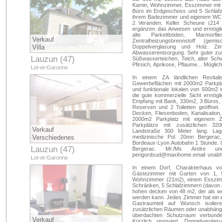
Kamin, Wohnzimmer, Esszimmer mit 
Büro im Erdgeschoss und 5 Schlafz
ihrem Badezimmer und eigenem WC,
2 Veranden. Keller. Scheune (214
ergänzen das Anwesen und ermöglic
alte Parkettböden, Marmorfl
Verkauf
Zentralheizungsbrennstoff (ge
Villa
Doppelverglasung und Holz. Zimm
Abwasserentsorgung. Sehr guter zus
Lauzun (47)
Süßwasserteichen, Teich, alter Sch
Pfirsich, Aprikose, Pflaume... Mögli
Lot-et-Garonne
in 20 Minuten des Flughafens von B
sur Lot, Krankenhaus, in 5 Minuten 
In einem ZA ländlichen Revitalis
Schulbus, Ärztezentrum und Geschäf
Gewerbeflächen mit 2000m2 Parkplat
355 355 05 Durchwahl 94
und funktionale lokalen von 500m2 
Handelsvertreter des nationale
die gute kommerzielle Sicht ermögl
81511613200011 PRIUM - Stadt 
Empfang mit Bank, 330m2, 3 Büros, 
99353MX1408
Reserven und 2 Toiletten geöffnet.
Decken, Fliesenboden, Kanalisation,
2000m2 Parkplatz mit eigenem 
Parkplätze mit zusätzlichen 32
Verkauf
Landstraße 300 Meter lang. Lag
Verschiedenes
medizinische Pol. 20mn Bergera
Bordeaux-Lyon Autobahn 1 Stunde. 
Lauzun (47)
Bergerac. Mr./Ms Andre u
perigordsud@maxihome.email
unabhä
Lot-et-Garonne
Clair Maxihome Nr RSAC: 81511613
71552MX1408
In einem Dorf, Charakterhaus vo
Gästezimmer mit Garten von 1, 
Wohnzimmer (21m2), einem Esszimme
Schränken, 5 Schlafzimmern (davon 
hohen decken von 48 m2, der als we
werden kann. Jedes Zimmer hat ein 
Gastraumteil auf Wunsch isolier
zusätzlichen Räumen oder unabhängi
überdachten Schutzraum verbunden.
Verkauf
Kürzlich renoviert, Doppelvergla