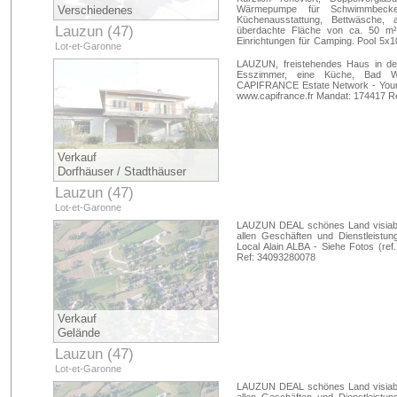
Verschiedenes
Wärmepumpe für Schwimmbeck
Küchenausstattung, Bettwäsche, 
Lauzun (47)
überdachte Fläche von ca. 50 m²
Einrichtungen für Camping. Pool 5x
Lot-et-Garonne
25 km vom Flughafen Bergerac, 1h
Bergerac, in der Nähe von Miramont
LAUZUN, freistehendes Haus in dem
Bastiden. GUT MIT EINKOMMEN. He
Esszimmer, eine Küche, Bad WC
355 05 Ext. 9408
perigordsud@
CAPIFRANCE Estate Network - Your L
Handelsvertreter Mandat: 98605 Re
www.capifrance.fr Mandat: 174417 R
Verkauf
Dorfhäuser / Stadthäuser
Lauzun (47)
Lot-et-Garonne
LAUZUN DEAL schönes Land visiabili
allen Geschäften und Dienstleistu
Local Alain ALBA - Siehe Fotos (re
Ref: 34093280078
Verkauf
Gelände
Lauzun (47)
Lot-et-Garonne
LAUZUN DEAL schönes Land visiabili