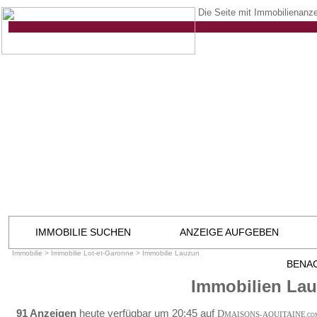
Die Seite mit Immobilienanze
IMMOBILIE SUCHEN
ANZEIGE AUFGEBEN
Immobilie
>
Immobilie Lot-et-Garonne
>
Immobilie Lauzun
BENA
Immobilien La
91 Anzeigen
heute verfügbar um 20:45 auf
D
MAISONS-AQUITAINE
.CO