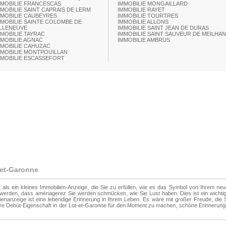
MMOBILIE FRANCESCAS
IMMOBILIE MONGAILLARD
MMOBILIE SAINT CAPRAIS DE LERM
IMMOBILIE RAYET
MMOBILIE CAUBEYRES
IMMOBILIE TOURTRES
MMOBILIE SAINTE COLOMBE DE
IMMOBILIE ALLONS
ILLENEUVE
IMMOBILIE SAINT JEAN DE DURAS
MMOBILIE TAYRAC
IMMOBILIE SAINT SAUVEUR DE MEILHAN
MMOBILIE AGNAC
IMMOBILIE AMBRUS
MMOBILIE CAHUZAC
MMOBILIE MONTPOUILLAN
MMOBILIE ESCASSEFORT
-et-Garonne
, als ein kleines Immobilien-Anzeige, die Sie zu erfüllen, wie es das Symbol von Ihrem ne
e werden, dass aménagerez Sie werden schmücken, wie Sie Lust haben. Dies ist ein wichti
enanzeige ist eine lebendige Erinnerung in Ihrem Leben. Es wäre mit großer Freude, die 
Ihre Debüt-Eigenschaft in der Lot-et-Garonne für den Moment zu machen, schöne Erinnerun