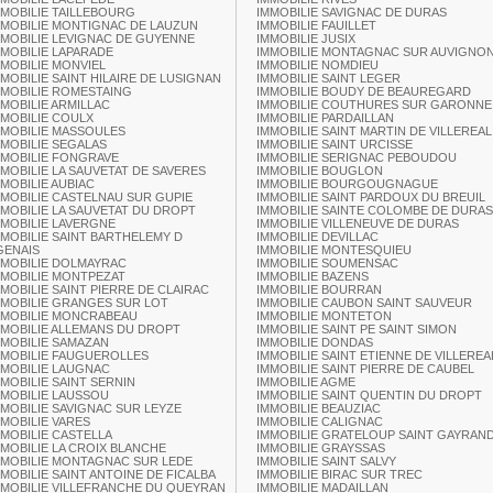
MMOBILIE TAILLEBOURG
IMMOBILIE SAVIGNAC DE DURAS
MMOBILIE MONTIGNAC DE LAUZUN
IMMOBILIE FAUILLET
MMOBILIE LEVIGNAC DE GUYENNE
IMMOBILIE JUSIX
MMOBILIE LAPARADE
IMMOBILIE MONTAGNAC SUR AUVIGNO
MMOBILIE MONVIEL
IMMOBILIE NOMDIEU
MMOBILIE SAINT HILAIRE DE LUSIGNAN
IMMOBILIE SAINT LEGER
MMOBILIE ROMESTAING
IMMOBILIE BOUDY DE BEAUREGARD
MMOBILIE ARMILLAC
IMMOBILIE COUTHURES SUR GARONNE
MMOBILIE COULX
IMMOBILIE PARDAILLAN
MMOBILIE MASSOULES
IMMOBILIE SAINT MARTIN DE VILLEREAL
MMOBILIE SEGALAS
IMMOBILIE SAINT URCISSE
MMOBILIE FONGRAVE
IMMOBILIE SERIGNAC PEBOUDOU
MMOBILIE LA SAUVETAT DE SAVERES
IMMOBILIE BOUGLON
MMOBILIE AUBIAC
IMMOBILIE BOURGOUGNAGUE
MMOBILIE CASTELNAU SUR GUPIE
IMMOBILIE SAINT PARDOUX DU BREUIL
MMOBILIE LA SAUVETAT DU DROPT
IMMOBILIE SAINTE COLOMBE DE DURAS
MMOBILIE LAVERGNE
IMMOBILIE VILLENEUVE DE DURAS
MMOBILIE SAINT BARTHELEMY D
IMMOBILIE DEVILLAC
GENAIS
IMMOBILIE MONTESQUIEU
MMOBILIE DOLMAYRAC
IMMOBILIE SOUMENSAC
MMOBILIE MONTPEZAT
IMMOBILIE BAZENS
MMOBILIE SAINT PIERRE DE CLAIRAC
IMMOBILIE BOURRAN
MMOBILIE GRANGES SUR LOT
IMMOBILIE CAUBON SAINT SAUVEUR
MMOBILIE MONCRABEAU
IMMOBILIE MONTETON
MMOBILIE ALLEMANS DU DROPT
IMMOBILIE SAINT PE SAINT SIMON
MMOBILIE SAMAZAN
IMMOBILIE DONDAS
MMOBILIE FAUGUEROLLES
IMMOBILIE SAINT ETIENNE DE VILLEREA
MMOBILIE LAUGNAC
IMMOBILIE SAINT PIERRE DE CAUBEL
MMOBILIE SAINT SERNIN
IMMOBILIE AGME
MMOBILIE LAUSSOU
IMMOBILIE SAINT QUENTIN DU DROPT
MMOBILIE SAVIGNAC SUR LEYZE
IMMOBILIE BEAUZIAC
MMOBILIE VARES
IMMOBILIE CALIGNAC
MMOBILIE CASTELLA
IMMOBILIE GRATELOUP SAINT GAYRAN
MMOBILIE LA CROIX BLANCHE
IMMOBILIE GRAYSSAS
MMOBILIE MONTAGNAC SUR LEDE
IMMOBILIE SAINT SALVY
MMOBILIE SAINT ANTOINE DE FICALBA
IMMOBILIE BIRAC SUR TREC
MMOBILIE VILLEFRANCHE DU QUEYRAN
IMMOBILIE MADAILLAN