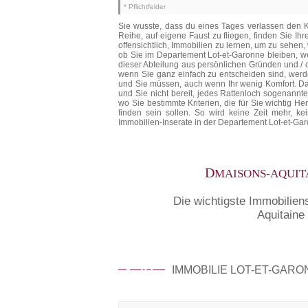
* Pflichtfelder
Sie wusste, dass du eines Tages verlassen den K
Reihe, auf eigene Faust zu fliegen, finden Sie I
offensichtlich, Immobilien zu lernen, um zu sehen
ob Sie im Departement Lot-et-Garonne bleiben, we
dieser Abteilung aus persönlichen Gründen und / o
wenn Sie ganz einfach zu entscheiden sind, werde
und Sie müssen, auch wenn Ihr wenig Komfort. Das
und Sie nicht bereit, jedes Rattenloch sogenannt
wo Sie bestimmte Kriterien, die für Sie wichtig H
finden sein sollen. So wird keine Zeit mehr, k
Immobilien-Inserate in der Departement Lot-et-Gar
D
MAISONS-AQUIT
Die wichtigste Immobilien
Aquitaine
47
IMMOBILIE LOT-ET-GAR