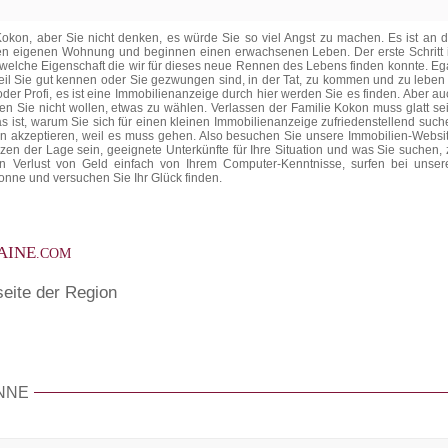
okon, aber Sie nicht denken, es würde Sie so viel Angst zu machen. Es ist an d
hren eigenen Wohnung und beginnen einen erwachsenen Leben. Der erste Schritt i
, welche Eigenschaft die wir für dieses neue Rennen des Lebens finden konnte. Ega
il Sie gut kennen oder Sie gezwungen sind, in der Tat, zu kommen und zu leben 
der Profi, es ist eine Immobilienanzeige durch hier werden Sie es finden. Aber au
n Sie nicht wollen, etwas zu wählen. Verlassen der Familie Kokon muss glatt sei
 ist, warum Sie sich für einen kleinen Immobilienanzeige zufriedenstellend such
en akzeptieren, weil es muss gehen. Also besuchen Sie unsere Immobilien-Websit
erzen der Lage sein, geeignete Unterkünfte für Ihre Situation und was Sie suchen, 
ein Verlust von Geld einfach von Ihrem Computer-Kenntnisse, surfen bei unser
onne und versuchen Sie Ihr Glück finden.
AINE
.COM
seite der Region
ONNE