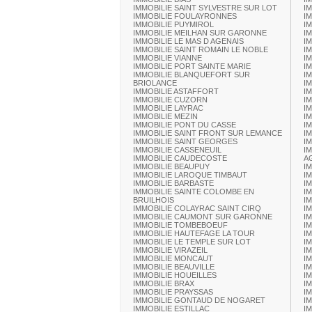
IMMOBILIE SAINT SYLVESTRE SUR LOT
I
IMMOBILIE FOULAYRONNES
I
IMMOBILIE PUYMIROL
I
IMMOBILIE MEILHAN SUR GARONNE
I
IMMOBILIE LE MAS D AGENAIS
I
IMMOBILIE SAINT ROMAIN LE NOBLE
I
IMMOBILIE VIANNE
I
IMMOBILIE PORT SAINTE MARIE
I
IMMOBILIE BLANQUEFORT SUR
I
BRIOLANCE
I
IMMOBILIE ASTAFFORT
I
IMMOBILIE CUZORN
I
IMMOBILIE LAYRAC
I
IMMOBILIE MEZIN
I
IMMOBILIE PONT DU CASSE
I
IMMOBILIE SAINT FRONT SUR LEMANCE
I
IMMOBILIE SAINT GEORGES
I
IMMOBILIE CASSENEUIL
I
IMMOBILIE CAUDECOSTE
A
IMMOBILIE BEAUPUY
I
IMMOBILIE LAROQUE TIMBAUT
I
IMMOBILIE BARBASTE
I
IMMOBILIE SAINTE COLOMBE EN
I
BRUILHOIS
I
IMMOBILIE COLAYRAC SAINT CIRQ
I
IMMOBILIE CAUMONT SUR GARONNE
I
IMMOBILIE TOMBEBOEUF
I
IMMOBILIE HAUTEFAGE LA TOUR
I
IMMOBILIE LE TEMPLE SUR LOT
I
IMMOBILIE VIRAZEIL
I
IMMOBILIE MONCAUT
I
IMMOBILIE BEAUVILLE
I
IMMOBILIE HOUEILLES
I
IMMOBILIE BRAX
I
IMMOBILIE PRAYSSAS
I
IMMOBILIE GONTAUD DE NOGARET
I
IMMOBILIE ESTILLAC
I