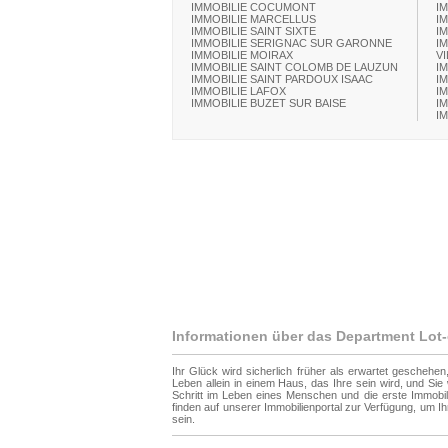
IMMOBILIE COCUMONT
I
IMMOBILIE MARCELLUS
I
IMMOBILIE SAINT SIXTE
I
IMMOBILIE SERIGNAC SUR GARONNE
I
IMMOBILIE MOIRAX
V
IMMOBILIE SAINT COLOMB DE LAUZUN
I
IMMOBILIE SAINT PARDOUX ISAAC
I
IMMOBILIE LAFOX
I
IMMOBILIE BUZET SUR BAISE
I
I
Informationen über das Department Lot
Ihr Glück wird sicherlich früher als erwartet geschehen
Leben allein in einem Haus, das Ihre sein wird, und Si
Schritt im Leben eines Menschen und die erste Immobili
finden auf unserer Immobilienportal zur Verfügung, um 
sein.