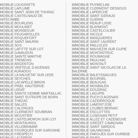
MMOBILIE LOUGRATTE
IMMOBILIE PUYMICLAN
MMOBILIE LAPLUME
IMMOBILIE CLERMONT DESSOUS
MMOBILIE SAINT JEAN DE THURAC
IMMOBILIE LAPERCHE
MMOBILIE CASTELNAUD DE
IMMOBILIE SAINT GERAUD
RATECAMBE
IMMOBILIE GUERIN
MMOBILIE BOURLENS
IMMOBILIE REAUP LISSE
MMOBILIE MOULINET
IMMOBILIE BLAYMONT
MMOBILIE MONSEGUR
IMMOBILIE CASTELCULIER
MMOBILIE FEUGAROLLES
IMMOBILIE NICOLE
MMOBILIE ROQUEFORT
IMMOBILIE MASQUIERES
MMOBILIE SAINT MAURIN
IMMOBILIE SAINT LAURENT
MMOBILIE SOS
IMMOBILIE PAILLOLES
MMOBILIE LAFITTE SUR LOT
IMMOBILIE MAUVEZIN SUR GUPIE
MMOBILIE GAVAUDUN
IMMOBILIE MONTASTRUC
MMOBILIE SAINTE MARTHE
IMMOBILIE ROUMAGNE
MMOBILIE TREMONS
IMMOBILIE PAULHIAC
MMOBILIE ARGENTON
IMMOBILIE MONTAUT
MMOBILIE VERTEUIL D AGENAIS
IMMOBILIE SAINT NICOLAS DE LA
MMOBILIE AURADOU
BALERME
MMOBILIE LA SAUVETAT SUR LEDE
IMMOBILIE BALEYSSAGUES
MMOBILIE SEYCHES
IMMOBILIE BOURNEL
MMOBILIE LACAPELLE BIRON
IMMOBILIE BEAUGAS
MMOBILIE PINEL HAUTERIVE
IMMOBILIE MONBALEN
MMOBILIE LEDAT
IMMOBILIE DOUDRAC
MMOBILIE SAINTE GEMME MARTAILLAC
IMMOBILIE LAGUPIE
MMOBILIE SAINT EUTROPE DE BORN
IMMOBILIE PUCH D AGENAIS
MMOBILIE THEZAC
IMMOBILIE CAZIDEROQUE
MMOBILIE SALLES
IMMOBILIE LAMONTJOIE
MMOBILIE CALONGES
IMMOBILIE LOUBES BERNAC
MMOBILIE CLERMONT SOUBIRAN
IMMOBILIE ESCLOTTES
MMOBILIE MOUSTIER
IMMOBILIE LUSIGNAN PETIT
MMOBILIE CASTELMORON SUR LOT
IMMOBILIE ALLEZ ET CAZENEUVE
MMOBILIE MONTAURIOL
IMMOBILIE GREZET CAVAGNAN
MMOBILIE VILLEBRAMAR
IMMOBILIE SAINT SARDOS
MMOBILIE FOURQUES SUR GARONNE
IMMOBILIE SAUVAGNAS
MMOBILIE FRESPECH
IMMOBILIE FARGUES SUR OURBISE
MMOBILIE LACEPEDE
IMMOBILIE RIVES