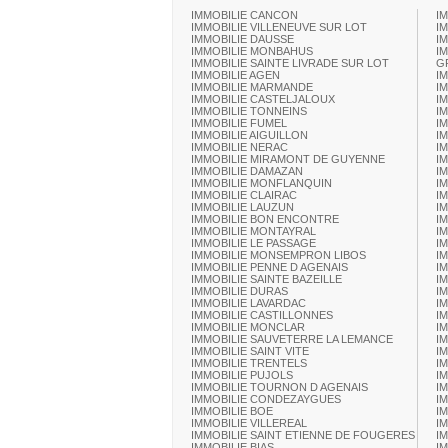
IMMOBILIE CANCON
I
IMMOBILIE VILLENEUVE SUR LOT
I
IMMOBILIE DAUSSE
I
IMMOBILIE MONBAHUS
I
IMMOBILIE SAINTE LIVRADE SUR LOT
G
IMMOBILIE AGEN
I
IMMOBILIE MARMANDE
I
IMMOBILIE CASTELJALOUX
I
IMMOBILIE TONNEINS
I
IMMOBILIE FUMEL
I
IMMOBILIE AIGUILLON
I
IMMOBILIE NERAC
I
IMMOBILIE MIRAMONT DE GUYENNE
I
IMMOBILIE DAMAZAN
I
IMMOBILIE MONFLANQUIN
I
IMMOBILIE CLAIRAC
I
IMMOBILIE LAUZUN
I
IMMOBILIE BON ENCONTRE
I
IMMOBILIE MONTAYRAL
I
IMMOBILIE LE PASSAGE
I
IMMOBILIE MONSEMPRON LIBOS
I
IMMOBILIE PENNE D AGENAIS
I
IMMOBILIE SAINTE BAZEILLE
I
IMMOBILIE DURAS
I
IMMOBILIE LAVARDAC
I
IMMOBILIE CASTILLONNES
I
IMMOBILIE MONCLAR
I
IMMOBILIE SAUVETERRE LA LEMANCE
I
IMMOBILIE SAINT VITE
I
IMMOBILIE TRENTELS
I
IMMOBILIE PUJOLS
I
IMMOBILIE TOURNON D AGENAIS
I
IMMOBILIE CONDEZAYGUES
I
IMMOBILIE BOE
I
IMMOBILIE VILLEREAL
I
IMMOBILIE SAINT ETIENNE DE FOUGERES
I
IMMOBILIE BIAS
I