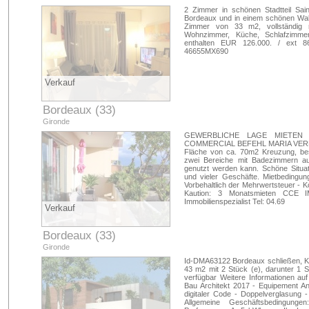
2 Zimmer in schönen Stadtteil Sa
Bordeaux und in einem schönen Wa
Zimmer von 33 m2, vollständig r
Wohnzimmer, Küche, Schlafzimmer
enthalten EUR 126.000. / ext 8
46655MX690
Verkauf
Bordeaux (33)
Gironde
GEWERBLICHE LAGE MIETEN
COMMERCIAL BEFEHL MARIA VERMIE
Fläche von ca. 70m2 Kreuzung, bes
zwei Bereiche mit Badezimmern aufg
genutzt werden kann. Schöne Situat
und vieler Geschäfte. Mietbedingun
Vorbehaltlich der Mehrwertsteuer - K
Kaution: 3 Monatsmieten CCE 
Immobilienspezialist Tel: 04.69
Verkauf
Bordeaux (33)
Gironde
Id-DMA63122 Bordeaux schließen, Kl
43 m2 mit 2 Stück (e), darunter 1 
verfügbar Weitere Informationen au
Bau Architekt 2017 - Equipement An
digitaler Code - Doppelverglasung -
Allgemeine Geschäftsbedingunge