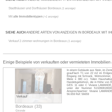
Stadthäuser und Dorfhäuser Bordeaux
(1 anzeige)
Mit
alle Immobilientypen
(+1 anzeige)
SIEHE AUCH
ANDERE ARTEN VON ANZEIGEN IN BORDEAUX MIT IHR
Verkauf 2-zimmer-wohnungen in Bordeaux
(1 anzeige)
Einige Beispiele von verkauften oder vermieteten Immobilien
In einem Gebäude aus Stein, im Zentr
grauFlach T1 von 22 m2 im Erdgesc
Eingang mit Schrank, Wohnzimmer, E
Miete ¤ 380 cc). Teilen Haushaltsp
Handelsgebühren, die in Höhe von 8
GES: 11 oder C Viviane LAMANDE,
unter der Nummer 51328081800
Ansprechpartner: Viviane LAMANDE 
56.659 Ref: 56659
Verkauf
Bordeaux (33)
Gironde