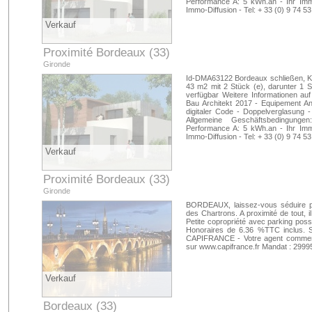
Performance A: 5 kWh.an - Ihr Im
Immo-Diffusion - Tel: + 33 (0) 9 74
Verkauf
Proximité Bordeaux (33)
Gironde
Id-DMA63122 Bordeaux schließen, Kl
43 m2 mit 2 Stück (e), darunter 1 
verfügbar Weitere Informationen au
Bau Architekt 2017 - Equipement An
digitaler Code - Doppelverglasung -
Allgemeine Geschäftsbedingunge
Performance A: 5 kWh.an - Ihr Im
Immo-Diffusion - Tel: + 33 (0) 9 74
Verkauf
Proximité Bordeaux (33)
Gironde
BORDEAUX, laissez-vous séduire par
des Chartrons. A proximité de tout, il 
Petite copropriété avec parking possi
Honoraires de 6.36 %TTC inclus. 
CAPIFRANCE - Votre agent commerci
sur www.capifrance.fr Mandat : 2999
Verkauf
Bordeaux (33)