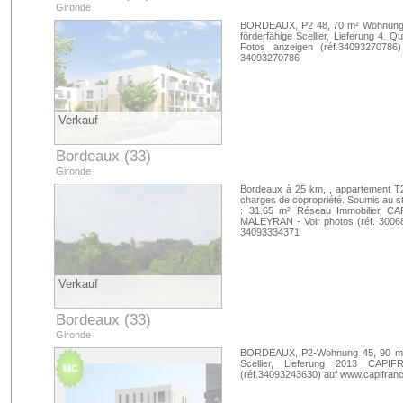
Gironde
BORDEAUX, P2 48, 70 m² Wohnung mit
förderfähige Scellier, Lieferung 4
Fotos anzeigen (réf.34093270786
34093270786
Verkauf
Bordeaux (33)
Gironde
Bordeaux à 25 km, , appartement T2
charges de copropriété. Soumis au st
: 31.65 m² Réseau Immobilier CA
MALEYRAN - Voir photos (réf. 30068
34093334371
Verkauf
Bordeaux (33)
Gironde
BORDEAUX, P2-Wohnung 45, 90 m², 3
Scellier, Lieferung 2013 CAP
(réf.34093243630) auf www.capifran