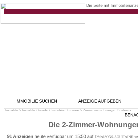
Die Seite mit Immobilienanze
IMMOBILIE SUCHEN
ANZEIGE AUFGEBEN
Immobilie
>
Immobilie Gironde
>
Immobilie Bordeaux
>
Zweizimmerwohnungen Bordeaux
BENA
Die 2-Zimmer-Wohnungen
91 Anzeigen
heute verfügbar um 15:50 auf
D
MAISONS-AQUITAINE
.CO